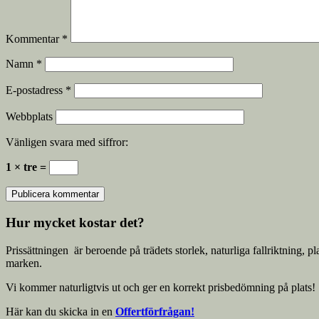
Kommentar
*
Namn
*
E-postadress
*
Webbplats
Vänligen svara med siffror:
1 × tre =
Hur mycket kostar det?
Prissättningen är beroende på trädets storlek, naturliga fallriktning, p
marken.
Vi kommer naturligtvis ut och ger en korrekt prisbedömning på plats!
Här kan du skicka in en
Offertförfrågan!