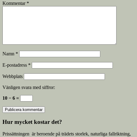
Kommentar
*
Namn
*
E-postadress
*
Webbplats
Vänligen svara med siffror:
10 − 6 =
Hur mycket kostar det?
Prissättningen är beroende på trädets storlek, naturliga fallriktning,