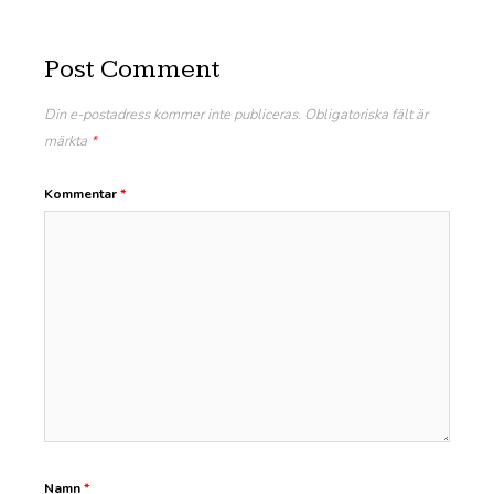
Post Comment
Din e-postadress kommer inte publiceras.
Obligatoriska fält är
märkta
*
Kommentar
*
Namn
*