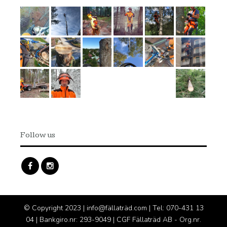
Follow us
© Copyright 2023 | info@fällaträd.com | Tel: 070-431 13
04 | Bankgiro.nr: 293-9049 | CGF Fällaträd AB - Org.nr.