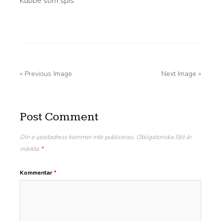
Kubbe som spis
« Previous Image
Next Image »
Post Comment
Din e-postadress kommer inte publiceras.
Obligatoriska fält är
märkta
*
Kommentar
*