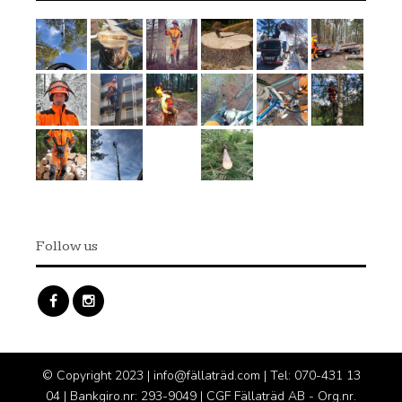
Follow us
© Copyright 2023 | info@fällaträd.com | Tel: 070-431 13
04 | Bankgiro.nr: 293-9049 | CGF Fällaträd AB - Org.nr.