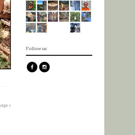
Follow us
mage »