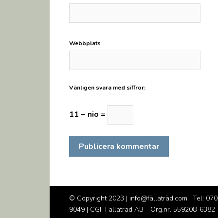
Webbplats
Vänligen svara med siffror:
11 − nio =
© Copyright 2023 | info@fällaträd.com | Tel: 070
9049 | CGF Fällaträd AB - Org.nr. 559208-6382