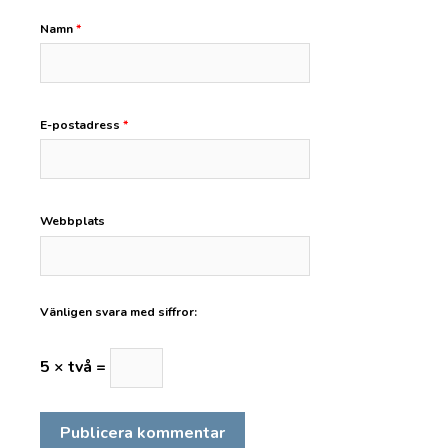
Namn
*
E-postadress
*
Webbplats
Vänligen svara med siffror:
5 × två =