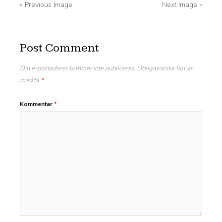
« Previous Image
Next Image »
Post Comment
Din e-postadress kommer inte publiceras.
Obligatoriska fält är
märkta
*
Kommentar
*