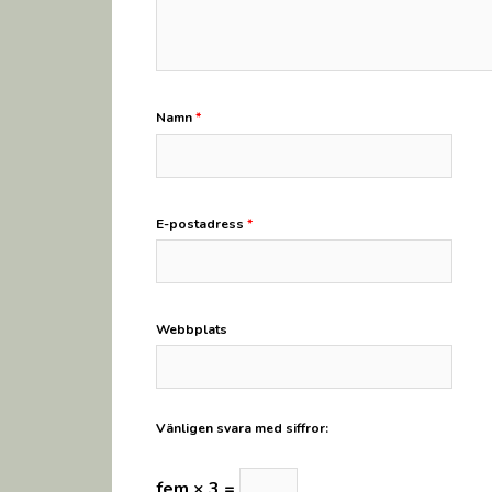
Namn
*
E-postadress
*
Webbplats
Vänligen svara med siffror:
fem × 3 =