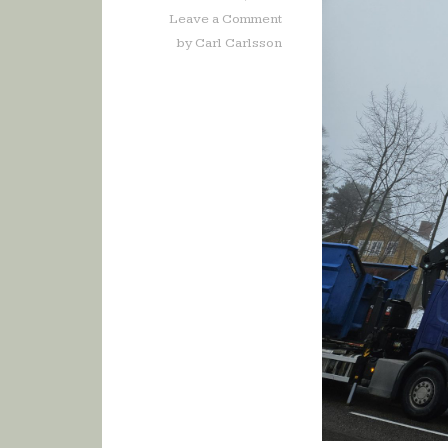
Leave a Comment
by
Carl Carlsson