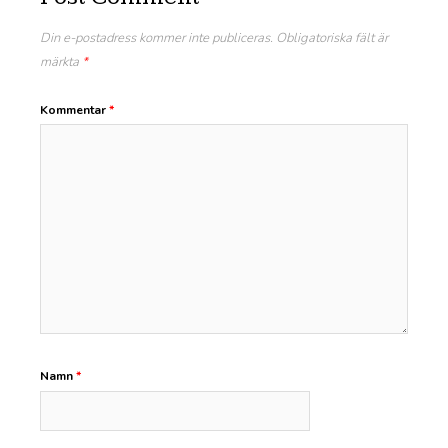
Din e-postadress kommer inte publiceras.
Obligatoriska fält är
märkta
*
Kommentar
*
Namn
*