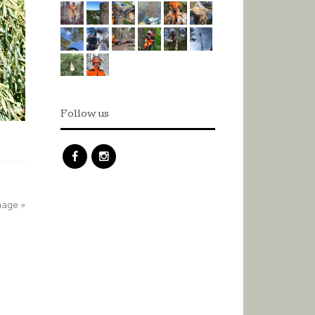
Follow us
mage »