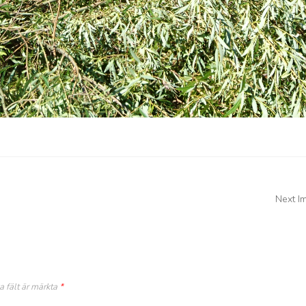
Next I
a fält är märkta
*