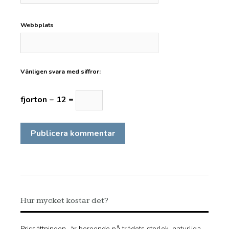
Webbplats
Vänligen svara med siffror:
fjorton − 12 =
Hur mycket kostar det?
Prissättningen är beroende på trädets storlek, naturliga