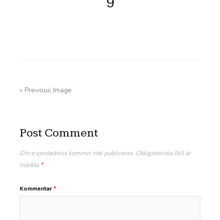
9
« Previous Image
Post Comment
Din e-postadress kommer inte publiceras.
Obligatoriska fält är
märkta
*
Kommentar
*